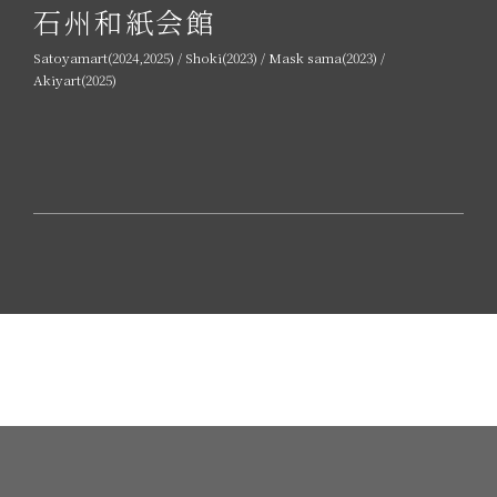
石州和紙会館
Satoyamart(2024,2025) / Shoki(2023) / Mask sama(2023) /
Akiyart(2025)