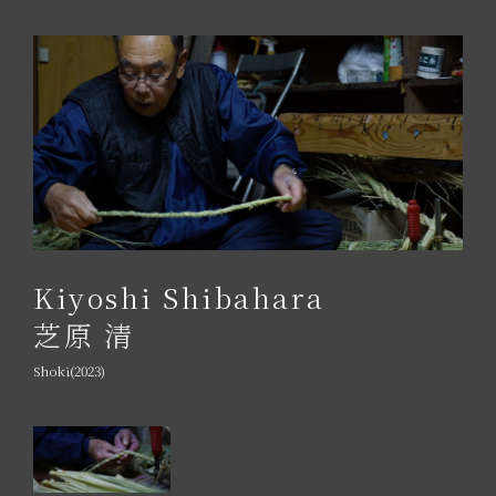
Kiyoshi Shibahara
芝原 清
Shoki(2023)