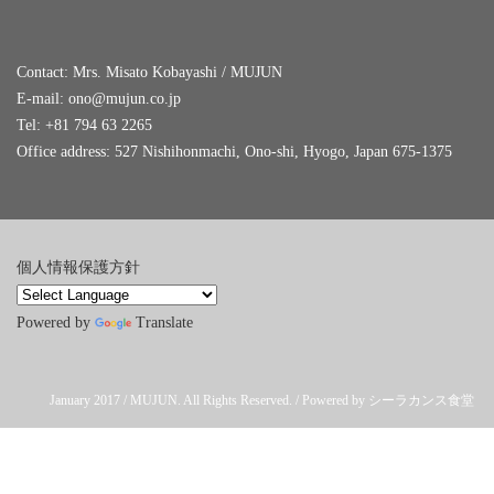
Contact: Mrs. Misato Kobayashi / MUJUN
E-mail:
ono@mujun.co.jp
Tel: +81 794 63 2265
Office address: 527 Nishihonmachi, Ono-shi, Hyogo, Japan 675-1375
個人情報保護方針
Powered by
Translate
January 2017 / MUJUN. All Rights Reserved. / Powered by シーラカンス食堂