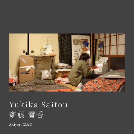
Yukika Saitou
斎藤 雪香
Akiyart (2025)