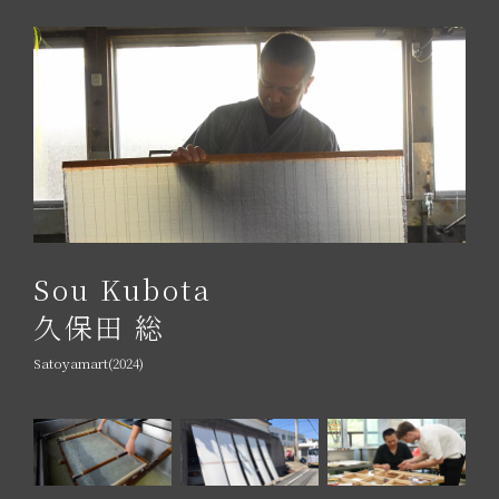
Sou Kubota
久保田 総
Satoyamart(2024)