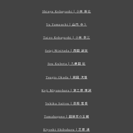
Shinya Kobayashi | 小林 新也
Yu Yamauchi | 山内 ゆう
Taizo Kobayashi | 小林 泰三
Seigi Nisitada | 西田 誠吉
Sou Kubota | 久保田 総
Tsugio Okada | 岡田 次雄
Koji Miyanohara | 宮之原 康詞
Yukika Saitou | 斎藤 雪香
Tamahagane | 田鍋家の玉鋼
Kiyoshi Shibahara | 芝原 清