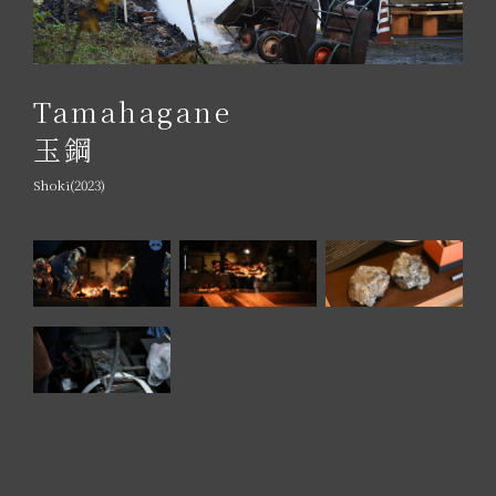
Tamahagane
玉鋼
Shoki(2023)